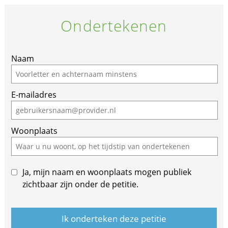
Ondertekenen
If
Naam
you
are
E-mailadres
a
human,
ignore
Woonplaats
this
field
Ja, mijn naam en woonplaats mogen publiek
zichtbaar zijn onder de petitie.